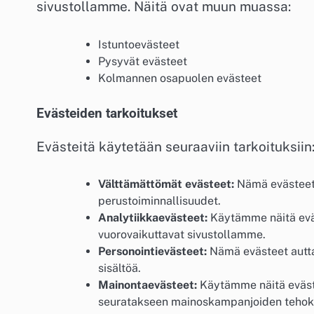
sivustollamme. Näitä ovat muun muassa:
Istuntoevästeet
Pysyvät evästeet
Kolmannen osapuolen evästeet
Evästeiden tarkoitukset
Evästeitä käytetään seuraaviin tarkoituksiin
Välttämättömät evästeet:
Nämä evästeet 
perustoiminnallisuudet.
Analytiikkaevästeet:
Käytämme näitä eväs
vuorovaikuttavat sivustollamme.
Personointievästeet:
Nämä evästeet autta
sisältöä.
Mainontaevästeet:
Käytämme näitä eväste
seuratakseen mainoskampanjoiden tehok