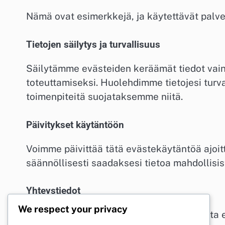
Nämä ovat esimerkkejä, ja käytettävät palve
Tietojen säilytys ja turvallisuus
Säilytämme evästeiden keräämät tiedot vain 
toteuttamiseksi. Huolehdimme tietojesi tur
toimenpiteitä suojataksemme niitä.
Päivitykset käytäntöön
Voimme päivittää tätä evästekäytäntöä ajoi
säännöllisesti saadaksesi tietoa mahdollisi
Yhteystiedot
We respect your privacy
Jos sinulla on kysymyksiä tai huolenaiheita