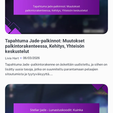
TAPAHTUMA JADE JA ILMAISET VETOPALKINNOT
Tapahtuma Jade-palkinnot: Muutokset
palkintorakenteessa, Kehitys, Yhteisön
keskustelut
06/03/2026
Livia Hart
Tapahtuma Jade -palkintorakenne on äskettäin uudistettu, ja siihen on
lisätty uusia tasoja, jotka on suunniteltu parantamaan pelaajien
sitoutumista ja tyytyväisyyttä.…