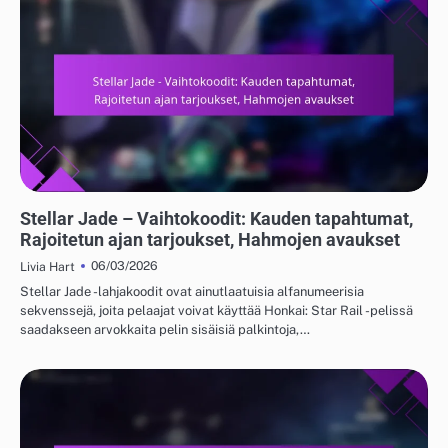
STELLAR JADE - VAIHTOKOODIT
Stellar Jade – Vaihtokoodit: Kauden tapahtumat,
Rajoitetun ajan tarjoukset, Hahmojen avaukset
06/03/2026
Livia Hart
Stellar Jade -lahjakoodit ovat ainutlaatuisia alfanumeerisia
sekvenssejä, joita pelaajat voivat käyttää Honkai: Star Rail -pelissä
saadakseen arvokkaita pelin sisäisiä palkintoja,…