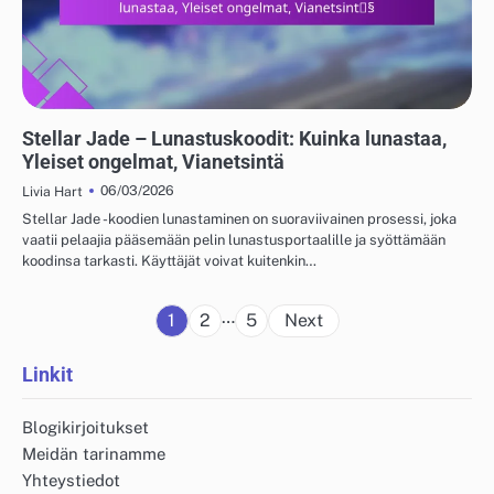
STELLAR JADE - VAIHTOKOODIT
Stellar Jade – Lunastuskoodit: Kuinka lunastaa,
Yleiset ongelmat, Vianetsintä
06/03/2026
Livia Hart
Stellar Jade -koodien lunastaminen on suoraviivainen prosessi, joka
vaatii pelaajia pääsemään pelin lunastusportaalille ja syöttämään
koodinsa tarkasti. Käyttäjät voivat kuitenkin…
Posts
…
1
2
5
Next
pagination
Linkit
Blogikirjoitukset
Meidän tarinamme
Yhteystiedot