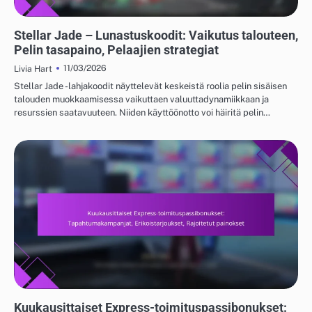
KUUKAUSITTAISET EXPRESS-TOIMITUSPASSIBONUKSET
Stellar Jade – Lunastuskoodit: Vaikutus talouteen,
Pelin tasapaino, Pelaajien strategiat
11/03/2026
Livia Hart
Stellar Jade -lahjakoodit näyttelevät keskeistä roolia pelin sisäisen
talouden muokkaamisessa vaikuttaen valuuttadynamiikkaan ja
resurssien saatavuuteen. Niiden käyttöönotto voi häiritä pelin…
KUUKAUSITTAISET EXPRESS-TOIMITUSPASSIBONUKSET
Kuukausittaiset Express-toimituspassibonukset: