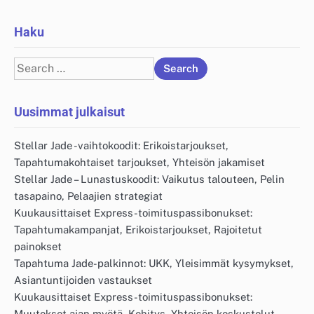
Haku
Search
for:
Uusimmat julkaisut
Stellar Jade -vaihtokoodit: Erikoistarjoukset,
Tapahtumakohtaiset tarjoukset, Yhteisön jakamiset
Stellar Jade – Lunastuskoodit: Vaikutus talouteen, Pelin
tasapaino, Pelaajien strategiat
Kuukausittaiset Express-toimituspassibonukset:
Tapahtumakampanjat, Erikoistarjoukset, Rajoitetut
painokset
Tapahtuma Jade-palkinnot: UKK, Yleisimmät kysymykset,
Asiantuntijoiden vastaukset
Kuukausittaiset Express-toimituspassibonukset:
Muutokset ajan myötä, Kehitys, Yhteisön keskustelut