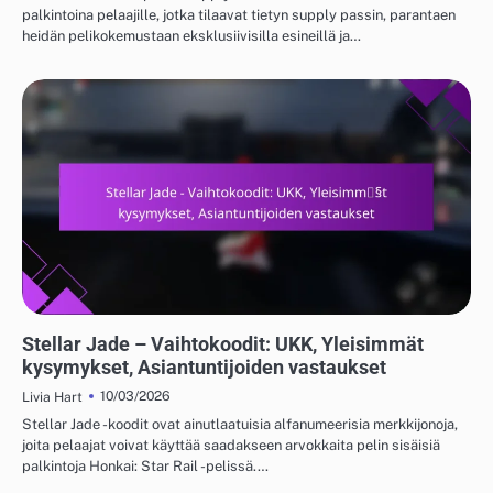
palkintoina pelaajille, jotka tilaavat tietyn supply passin, parantaen
heidän pelikokemustaan eksklusiivisilla esineillä ja…
STELLAR JADE - VAIHTOKOODIT
Stellar Jade – Vaihtokoodit: UKK, Yleisimmät
kysymykset, Asiantuntijoiden vastaukset
10/03/2026
Livia Hart
Stellar Jade -koodit ovat ainutlaatuisia alfanumeerisia merkkijonoja,
joita pelaajat voivat käyttää saadakseen arvokkaita pelin sisäisiä
palkintoja Honkai: Star Rail -pelissä.…