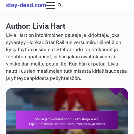
Skip
stay-dead.com
to
content
Author:
Livia Hart
Livia Hart on intohimoinen pelaaja ja kirjoittaja, joka
syventyy Honkai: Star Rail -universumiin. Hänellä on
kyky löytää uusimmat Stellar Jade -vaihtokoodit ja
tapahtumapalkinnot, ja hän jakaa oivalluksiaan ja
vinkkejään muille pelaajille. Kun hän ei pelaa, Livia
nauttii uusien maailmojen tutkimisesta kirjallisuudessa
ja yhteydenpidosta peliyhteisöön.