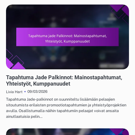
TAPAHTUMA JADE JA ILMAISET VETOPALKINNOT
Tapahtuma Jade Palkinnot: Mainostapahtumat,
Yhteistyöt, Kumppanuudet
09/03/2026
Livia Hart
Tapahtuma Jade-palkinnot on suunniteltu lisäämään pelaajien
sitoutumista erilaisten promootiotapahtumien ja yhteistyöprojektien
avulla. Osallistumalla näihin tapahtumiin pelaajat voivat ansaita
ainutlaatuisia pelin…