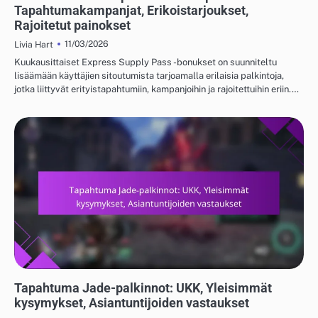
Tapahtumakampanjat, Erikoistarjoukset,
Rajoitetut painokset
11/03/2026
Livia Hart
Kuukausittaiset Express Supply Pass -bonukset on suunniteltu
lisäämään käyttäjien sitoutumista tarjoamalla erilaisia palkintoja,
jotka liittyvät erityistapahtumiin, kampanjoihin ja rajoitettuihin eriin.…
TAPAHTUMA JADE JA ILMAISET VETOPALKINNOT
Tapahtuma Jade-palkinnot: UKK, Yleisimmät
kysymykset, Asiantuntijoiden vastaukset