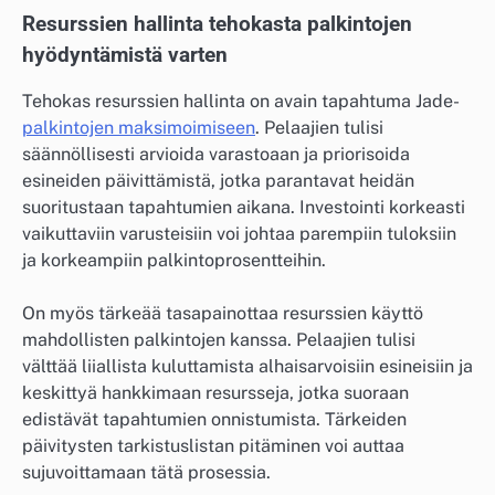
Resurssien hallinta tehokasta palkintojen
hyödyntämistä varten
Tehokas resurssien hallinta on avain tapahtuma Jade-
palkintojen maksimoimiseen
. Pelaajien tulisi
säännöllisesti arvioida varastoaan ja priorisoida
esineiden päivittämistä, jotka parantavat heidän
suoritustaan tapahtumien aikana. Investointi korkeasti
vaikuttaviin varusteisiin voi johtaa parempiin tuloksiin
ja korkeampiin palkintoprosentteihin.
On myös tärkeää tasapainottaa resurssien käyttö
mahdollisten palkintojen kanssa. Pelaajien tulisi
välttää liiallista kuluttamista alhaisarvoisiin esineisiin ja
keskittyä hankkimaan resursseja, jotka suoraan
edistävät tapahtumien onnistumista. Tärkeiden
päivitysten tarkistuslistan pitäminen voi auttaa
sujuvoittamaan tätä prosessia.