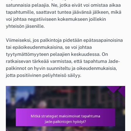
satunnaisia pelaajia. Ne, jotka eivät voi omistaa aikaa
tapahtumille, saattavat tuntea jäävänsä jälkeen, mikä
voi johtaa negatiiviseen kokemukseen joillekin
yhteisön jäsenille.
Viimeiseksi, jos palkintoja pidetään epätasapainoisina
tai epäoikeudenmukaisina, se voi johtaa
tyytymättömyyteen pelaajien keskuudessa. On
ratkaisevan tärkeää varmistaa, että tapahtuma Jade-
palkinnot on hyvin suunniteltu ja oikeudenmukaisia,
jotta positiivinen peliyhteisö säilyy.