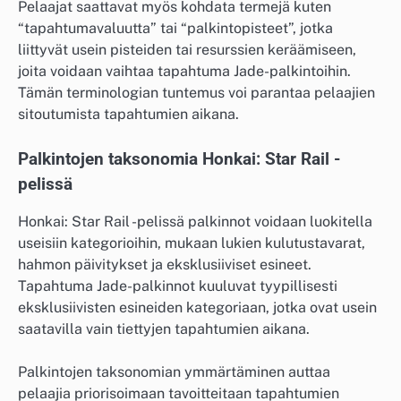
Pelaajat saattavat myös kohdata termejä kuten
“tapahtumavaluutta” tai “palkintopisteet”, jotka
liittyvät usein pisteiden tai resurssien keräämiseen,
joita voidaan vaihtaa tapahtuma Jade-palkintoihin.
Tämän terminologian tuntemus voi parantaa pelaajien
sitoutumista tapahtumien aikana.
Palkintojen taksonomia Honkai: Star Rail -
pelissä
Honkai: Star Rail -pelissä palkinnot voidaan luokitella
useisiin kategorioihin, mukaan lukien kulutustavarat,
hahmon päivitykset ja eksklusiiviset esineet.
Tapahtuma Jade-palkinnot kuuluvat tyypillisesti
eksklusiivisten esineiden kategoriaan, jotka ovat usein
saatavilla vain tiettyjen tapahtumien aikana.
Palkintojen taksonomian ymmärtäminen auttaa
pelaajia priorisoimaan tavoitteitaan tapahtumien