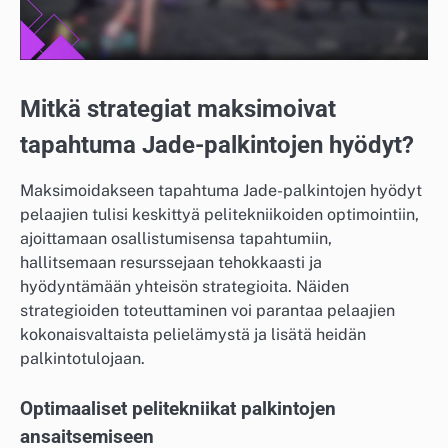
Mitkä strategiat maksimoivat
tapahtuma Jade-palkintojen hyödyt?
Maksimoidakseen tapahtuma Jade-palkintojen hyödyt
pelaajien tulisi keskittyä pelitekniikoiden optimointiin,
ajoittamaan osallistumisensa tapahtumiin,
hallitsemaan resurssejaan tehokkaasti ja
hyödyntämään yhteisön strategioita. Näiden
strategioiden toteuttaminen voi parantaa pelaajien
kokonaisvaltaista pelielämystä ja lisätä heidän
palkintotulojaan.
Optimaaliset pelitekniikat palkintojen
ansaitsemiseen