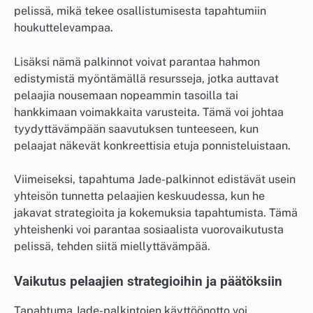
pelissä, mikä tekee osallistumisesta tapahtumiin
houkuttelevampaa.
Lisäksi nämä palkinnot voivat parantaa hahmon
edistymistä myöntämällä resursseja, jotka auttavat
pelaajia nousemaan nopeammin tasoilla tai
hankkimaan voimakkaita varusteita. Tämä voi johtaa
tyydyttävämpään saavutuksen tunteeseen, kun
pelaajat näkevät konkreettisia etuja ponnisteluistaan.
Viimeiseksi, tapahtuma Jade-palkinnot edistävät usein
yhteisön tunnetta pelaajien keskuudessa, kun he
jakavat strategioita ja kokemuksia tapahtumista. Tämä
yhteishenki voi parantaa sosiaalista vuorovaikutusta
pelissä, tehden siitä miellyttävämpää.
Vaikutus pelaajien strategioihin ja päätöksiin
Tapahtuma Jade-palkintojen käyttöönotto voi