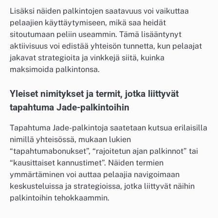
Lisäksi näiden palkintojen saatavuus voi vaikuttaa
pelaajien käyttäytymiseen, mikä saa heidät
sitoutumaan peliin useammin. Tämä lisääntynyt
aktiivisuus voi edistää yhteisön tunnetta, kun pelaajat
jakavat strategioita ja vinkkejä siitä, kuinka
maksimoida palkintonsa.
Yleiset nimitykset ja termit, jotka liittyvät
tapahtuma Jade-palkintoihin
Tapahtuma Jade-palkintoja saatetaan kutsua erilaisilla
nimillä yhteisössä, mukaan lukien
“tapahtumabonukset”, “rajoitetun ajan palkinnot” tai
“kausittaiset kannustimet”. Näiden termien
ymmärtäminen voi auttaa pelaajia navigoimaan
keskusteluissa ja strategioissa, jotka liittyvät näihin
palkintoihin tehokkaammin.