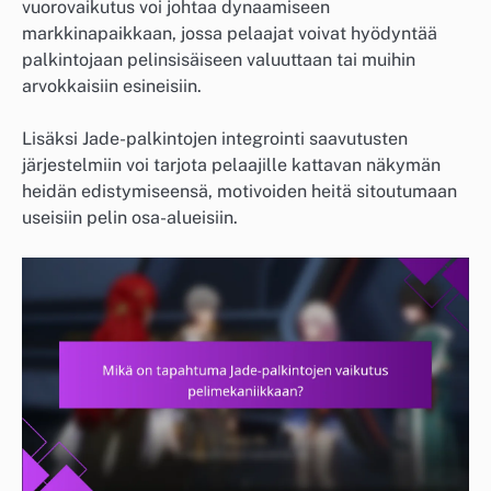
vuorovaikutus voi johtaa dynaamiseen
markkinapaikkaan, jossa pelaajat voivat hyödyntää
palkintojaan pelinsisäiseen valuuttaan tai muihin
arvokkaisiin esineisiin.
Lisäksi Jade-palkintojen integrointi saavutusten
järjestelmiin voi tarjota pelaajille kattavan näkymän
heidän edistymiseensä, motivoiden heitä sitoutumaan
useisiin pelin osa-alueisiin.