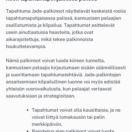
Tapahtuma Jade-palkinnot näyttelevät keskeistä roolia
tapahtumapohjaisessa pelissä, kannustaen pelaajien
osallistumista ja kilpailua. Tapahtumat esittelevät
usein ainutlaatuisia haasteita, jotka ovat
aikarajoitettuja, mikä tekee palkinnoista
houkuttelevampia.
Nämä palkinnot voivat luoda kiireen tunnetta,
kannustaen pelaajia kirjautumaan sisään säännöllisesti
ja suorittamaan tapahtumatehtäviä. Jade-palkintojen
ansaitsemisen kilpailullinen luonne voi myös edistää
yhteisön vuorovaikutusta, kun pelaajat vertaavat
saavutuksiaan ja strategioitaan.
Tapahtumat voivat olla kausittaisia, ja ne
voivat liittyä lomakausiin tai pelin
merkkipäiviin.
Rajoitetun ajan palkinnot voivat luoda