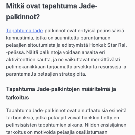
Mitkä ovat tapahtuma Jade-
palkinnot?
Tapahtuma Jade
-palkinnot ovat erityisiä pelinsisäisiä
kannustimia, jotka on suunniteltu parantamaan
pelaajien sitoutumista ja edistymistä Honkai: Star Rail
-pelissä. Näitä palkintoja voidaan ansaita eri
aktiviteettien kautta, ja ne vaikuttavat merkittävästi
pelimekaniikkaan tarjoamalla arvokkaita resursseja ja
parantamalla pelaajien strategioita.
Tapahtuma Jade-palkintojen määritelmä ja
tarkoitus
Tapahtuma Jade-palkinnot ovat ainutlaatuisia esineitä
tai bonuksia, jotka pelaajat voivat hankkia tiettyjen
pelinsisäisten tapahtumien aikana. Niiden ensisijainen
tarkoitus on motivoida pelaajia osallistumaan