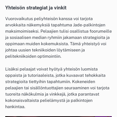
Yhteisön strategiat ja vinkit
Vuorovaikutus peliyhteisön kanssa voi tarjota
arvokkaita näkemyksiä tapahtuma Jade-palkintojen
maksimoimiseksi. Pelaajien tulisi osallistua foorumeille
ja sosiaalisen median ryhmiin jakamaan strategioita ja
oppimaan muiden kokemuksista. Tämä yhteistyö voi
johtaa uusien tekniikoiden löytämiseen ja
pelitekniikoiden optimointiin.
Lisäksi pelaajat voivat hyötyä yhteisön luomista
oppaista ja tutoriaaleista, jotka kuvaavat tehokkaita
strategioita tiettyihin tapahtumiin. Kokeneiden
pelaajien tai sisällöntuottajien seuraaminen voi tarjota
tuoreita näkökulmia ja vinkkejä, jotka parantavat
kokonaisvaltaista pelielämystä ja palkintojen
hankintaa.