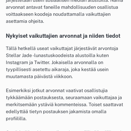
järjestetään usein sosiaalisen median alustoilla. Nämä
arvonnat antavat faneille mahdollisuuden osallistua
voittaakseen koodeja noudattamalla vaikuttajien
asettamia ohjeita.
Nykyiset vaikuttajien arvonnat ja niiden tiedot
Tällä hetkellä useat vaikuttajat järjestävät arvontoja
Stellar Jade -lunastuskoodeista alustoilla kuten
Instagram ja Twitter. Jokaisella arvonnalla on
tyypillisesti asetettu aikaraja, joka kestää usein
muutamasta päivästä viikkoon.
Esimerkiksi jotkut arvonnat vaativat osallistujia
tykkäämään postauksesta, seuraamaan vaikuttajaa ja
merkitsemään ystäviä kommenteissa. Toiset saattavat
edellyttää tietyn postauksen jakamista omalla
profiililla.