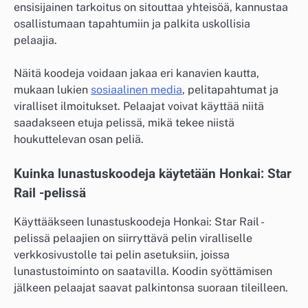
ensisijainen tarkoitus on sitouttaa yhteisöä, kannustaa
osallistumaan tapahtumiin ja palkita uskollisia
pelaajia.
Näitä koodeja voidaan jakaa eri kanavien kautta,
mukaan lukien
sosiaalinen media
, pelitapahtumat ja
viralliset ilmoitukset. Pelaajat voivat käyttää niitä
saadakseen etuja pelissä, mikä tekee niistä
houkuttelevan osan peliä.
Kuinka lunastuskoodeja käytetään Honkai: Star
Rail -pelissä
Käyttääkseen lunastuskoodeja Honkai: Star Rail -
pelissä pelaajien on siirryttävä pelin viralliselle
verkkosivustolle tai pelin asetuksiin, joissa
lunastustoiminto on saatavilla. Koodin syöttämisen
jälkeen pelaajat saavat palkintonsa suoraan tileilleen.