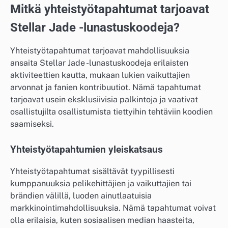
Mitkä yhteistyötapahtumat tarjoavat
Stellar Jade -lunastuskoodeja?
Yhteistyötapahtumat tarjoavat mahdollisuuksia
ansaita Stellar Jade -lunastuskoodeja erilaisten
aktiviteettien kautta, mukaan lukien vaikuttajien
arvonnat ja fanien kontribuutiot. Nämä tapahtumat
tarjoavat usein eksklusiivisia palkintoja ja vaativat
osallistujilta osallistumista tiettyihin tehtäviin koodien
saamiseksi.
Yhteistyötapahtumien yleiskatsaus
Yhteistyötapahtumat sisältävät tyypillisesti
kumppanuuksia pelikehittäjien ja vaikuttajien tai
brändien välillä, luoden ainutlaatuisia
markkinointimahdollisuuksia. Nämä tapahtumat voivat
olla erilaisia, kuten sosiaalisen median haasteita,