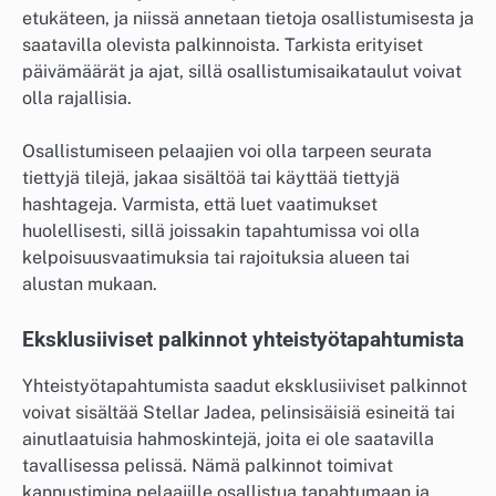
etukäteen, ja niissä annetaan tietoja osallistumisesta ja
saatavilla olevista palkinnoista. Tarkista erityiset
päivämäärät ja ajat, sillä osallistumisaikataulut voivat
olla rajallisia.
Osallistumiseen pelaajien voi olla tarpeen seurata
tiettyjä tilejä, jakaa sisältöä tai käyttää tiettyjä
hashtageja. Varmista, että luet vaatimukset
huolellisesti, sillä joissakin tapahtumissa voi olla
kelpoisuusvaatimuksia tai rajoituksia alueen tai
alustan mukaan.
Eksklusiiviset palkinnot yhteistyötapahtumista
Yhteistyötapahtumista saadut eksklusiiviset palkinnot
voivat sisältää Stellar Jadea, pelinsisäisiä esineitä tai
ainutlaatuisia hahmoskintejä, joita ei ole saatavilla
tavallisessa pelissä. Nämä palkinnot toimivat
kannustimina pelaajille osallistua tapahtumaan ja