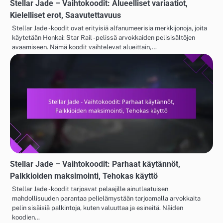
Stellar Jade – Vaihtokoodit: Alueelliset variaatiot,
Kielelliset erot, Saavutettavuus
Stellar Jade -koodit ovat erityisiä alfanumeerisia merkkijonoja, joita
käytetään Honkai: Star Rail -pelissä arvokkaiden pelisisältöjen
avaamiseen. Nämä koodit vaihtelevat alueittain,…
Stellar Jade – Vaihtokoodit: Parhaat käytännöt,
Palkkioiden maksimointi, Tehokas käyttö
Stellar Jade -koodit tarjoavat pelaajille ainutlaatuisen
mahdollisuuden parantaa pelielämystään tarjoamalla arvokkaita
pelin sisäisiä palkintoja, kuten valuuttaa ja esineitä. Näiden
koodien…