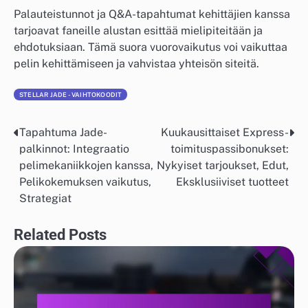
Palauteistunnot ja Q&A-tapahtumat kehittäjien kanssa
tarjoavat faneille alustan esittää mielipiteitään ja
ehdotuksiaan. Tämä suora vuorovaikutus voi vaikuttaa
pelin kehittämiseen ja vahvistaa yhteisön siteitä.
STELLAR JADE - VAIHTOKOODIT
Tapahtuma Jade-
Kuukausittaiset Express-
Post
palkinnot: Integraatio
toimituspassibonukset:
navigation
pelimekaniikkojen kanssa,
Nykyiset tarjoukset, Edut,
Pelikokemuksen vaikutus,
Eksklusiiviset tuotteet
Strategiat
Related Posts