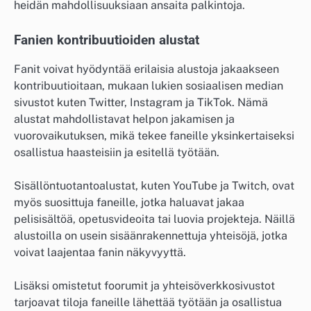
heidän mahdollisuuksiaan ansaita palkintoja.
Fanien kontribuutioiden alustat
Fanit voivat hyödyntää erilaisia alustoja jakaakseen
kontribuutioitaan, mukaan lukien sosiaalisen median
sivustot kuten Twitter, Instagram ja TikTok. Nämä
alustat mahdollistavat helpon jakamisen ja
vuorovaikutuksen, mikä tekee faneille yksinkertaiseksi
osallistua haasteisiin ja esitellä työtään.
Sisällöntuotantoalustat, kuten YouTube ja Twitch, ovat
myös suosittuja faneille, jotka haluavat jakaa
pelisisältöä, opetusvideoita tai luovia projekteja. Näillä
alustoilla on usein sisäänrakennettuja yhteisöjä, jotka
voivat laajentaa fanin näkyvyyttä.
Lisäksi omistetut foorumit ja yhteisöverkkosivustot
tarjoavat tiloja faneille lähettää työtään ja osallistua