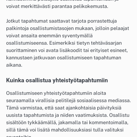
voivat merkittävästi parantaa pelikokemusta.
Jotkut tapahtumat saattavat tarjota porrastettuja
palkintoja osallistumistasojen mukaan, jolloin pelaajat
voivat ansaita enemmän syventymällä
osallistumiseensa. Esimerkiksi tietyn tehtäväsarjan
suorittaminen voi avata lisäkoodit tai erityiset esineet,
kannustaen jatkuvaan osallistumiseen tapahtuman
aikana.
Kuinka osallistua yhteistyötapahtumiin
Osallistumiseen yhteistyötapahtumiin aloita
seuraamalla virallisia pelitilejä sosiaalisessa mediassa.
Tämä varmistaa, että saat ajankohtaisia päivityksiä
uusista tapahtumista ja niiden vaatimuksista. Osallistu
sisältöön tykkäämällä, jakamalla tai kommentoimalla,
sillä tämä voi lisätä mahdollisuuksiasi tulla valituksi