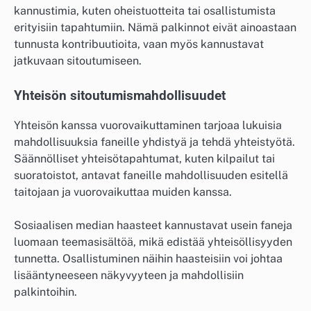
kannustimia, kuten oheistuotteita tai osallistumista
erityisiin tapahtumiin. Nämä palkinnot eivät ainoastaan
tunnusta kontribuutioita, vaan myös kannustavat
jatkuvaan sitoutumiseen.
Yhteisön sitoutumismahdollisuudet
Yhteisön kanssa vuorovaikuttaminen tarjoaa lukuisia
mahdollisuuksia faneille yhdistyä ja tehdä yhteistyötä.
Säännölliset yhteisötapahtumat, kuten kilpailut tai
suoratoistot, antavat faneille mahdollisuuden esitellä
taitojaan ja vuorovaikuttaa muiden kanssa.
Sosiaalisen median haasteet kannustavat usein faneja
luomaan teemasisältöä, mikä edistää yhteisöllisyyden
tunnetta. Osallistuminen näihin haasteisiin voi johtaa
lisääntyneeseen näkyvyyteen ja mahdollisiin
palkintoihin.