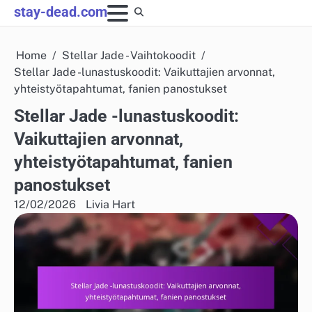
Skip
stay-dead.com
to
content
Home
Stellar Jade - Vaihtokoodit
Stellar Jade -lunastuskoodit: Vaikuttajien arvonnat,
yhteistyötapahtumat, fanien panostukset
Stellar Jade -lunastuskoodit:
Vaikuttajien arvonnat,
yhteistyötapahtumat, fanien
panostukset
12/02/2026
Livia Hart