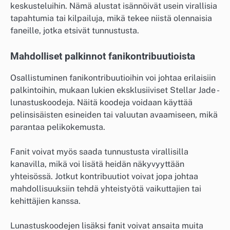
keskusteluihin. Nämä alustat isännöivät usein virallisia
tapahtumia tai kilpailuja, mikä tekee niistä olennaisia
faneille, jotka etsivät tunnustusta.
Mahdolliset palkinnot fanikontribuutioista
Osallistuminen fanikontribuutioihin voi johtaa erilaisiin
palkintoihin, mukaan lukien eksklusiiviset Stellar Jade -
lunastuskoodeja. Näitä koodeja voidaan käyttää
pelinsisäisten esineiden tai valuutan avaamiseen, mikä
parantaa pelikokemusta.
Fanit voivat myös saada tunnustusta virallisilla
kanavilla, mikä voi lisätä heidän näkyvyyttään
yhteisössä. Jotkut kontribuutiot voivat jopa johtaa
mahdollisuuksiin tehdä yhteistyötä vaikuttajien tai
kehittäjien kanssa.
Lunastuskoodejen lisäksi fanit voivat ansaita muita