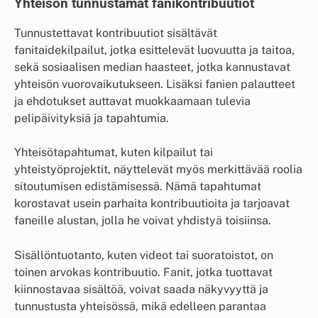
Yhteisön tunnustamat fanikontribuutiot
Tunnustettavat kontribuutiot sisältävät
fanitaidekilpailut, jotka esittelevät luovuutta ja taitoa,
sekä sosiaalisen median haasteet, jotka kannustavat
yhteisön vuorovaikutukseen. Lisäksi fanien palautteet
ja ehdotukset auttavat muokkaamaan tulevia
pelipäivityksiä ja tapahtumia.
Yhteisötapahtumat, kuten kilpailut tai
yhteistyöprojektit, näyttelevät myös merkittävää roolia
sitoutumisen edistämisessä. Nämä tapahtumat
korostavat usein parhaita kontribuutioita ja tarjoavat
faneille alustan, jolla he voivat yhdistyä toisiinsa.
Sisällöntuotanto, kuten videot tai suoratoistot, on
toinen arvokas kontribuutio. Fanit, jotka tuottavat
kiinnostavaa sisältöä, voivat saada näkyvyyttä ja
tunnustusta yhteisössä, mikä edelleen parantaa