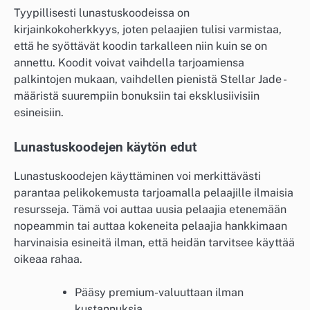
Tyypillisesti lunastuskoodeissa on
kirjainkokoherkkyys, joten pelaajien tulisi varmistaa,
että he syöttävät koodin tarkalleen niin kuin se on
annettu. Koodit voivat vaihdella tarjoamiensa
palkintojen mukaan, vaihdellen pienistä Stellar Jade -
määristä suurempiin bonuksiin tai eksklusiivisiin
esineisiin.
Lunastuskoodejen käytön edut
Lunastuskoodejen käyttäminen voi merkittävästi
parantaa pelikokemusta tarjoamalla pelaajille ilmaisia
resursseja. Tämä voi auttaa uusia pelaajia etenemään
nopeammin tai auttaa kokeneita pelaajia hankkimaan
harvinaisia esineitä ilman, että heidän tarvitsee käyttää
oikeaa rahaa.
Pääsy premium-valuuttaan ilman
kustannuksia.