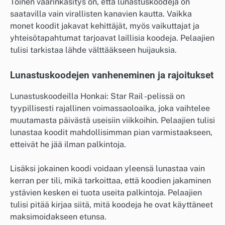
Toinen väärinkäsitys on, että lunastuskoodeja on
saatavilla vain virallisten kanavien kautta. Vaikka
monet koodit jakavat kehittäjät, myös vaikuttajat ja
yhteisötapahtumat tarjoavat laillisia koodeja. Pelaajien
tulisi tarkistaa lähde välttääkseen huijauksia.
Lunastuskoodejen vanheneminen ja rajoitukset
Lunastuskoodeilla Honkai: Star Rail -pelissä on
tyypillisesti rajallinen voimassaoloaika, joka vaihtelee
muutamasta päivästä useisiin viikkoihin. Pelaajien tulisi
lunastaa koodit mahdollisimman pian varmistaakseen,
etteivät he jää ilman palkintoja.
Lisäksi jokainen koodi voidaan yleensä lunastaa vain
kerran per tili, mikä tarkoittaa, että koodien jakaminen
ystävien kesken ei tuota useita palkintoja. Pelaajien
tulisi pitää kirjaa siitä, mitä koodeja he ovat käyttäneet
maksimoidakseen etunsa.