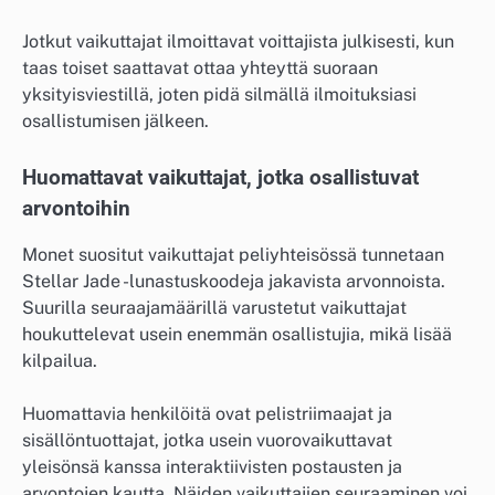
Jotkut vaikuttajat ilmoittavat voittajista julkisesti, kun
taas toiset saattavat ottaa yhteyttä suoraan
yksityisviestillä, joten pidä silmällä ilmoituksiasi
osallistumisen jälkeen.
Huomattavat vaikuttajat, jotka osallistuvat
arvontoihin
Monet suositut vaikuttajat peliyhteisössä tunnetaan
Stellar Jade -lunastuskoodeja jakavista arvonnoista.
Suurilla seuraajamäärillä varustetut vaikuttajat
houkuttelevat usein enemmän osallistujia, mikä lisää
kilpailua.
Huomattavia henkilöitä ovat pelistriimaajat ja
sisällöntuottajat, jotka usein vuorovaikuttavat
yleisönsä kanssa interaktiivisten postausten ja
arvontojen kautta. Näiden vaikuttajien seuraaminen voi